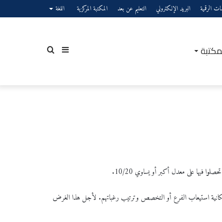
صات الرقمية
البريد الإلكتروني
التعليم عن بعد
المكتبة المركزية
اللغة
مكتبة
إضافة
بحث
عمود
عن
لوا فيها على معدل أكبر أو يساوي 10/20.
جانبي
اة إمكانية استيعاب الفرع أو التخصص وترتيب رغباتهم. لأجل هذا الغرض