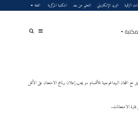
صات الرقمية
البريد الإلكتروني
التعليم عن بعد
المكتبة المركزية
اللغة
مكتبة
إضافة
بحث
عمود
عن
يق مع اللجان البيداغوجية للأقسام ،و يجب إعلان برنامج الامتحان على الأقل
فترة الامتحانات.
جانبي