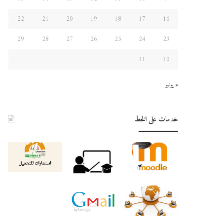
22
21
20
19
18
17
16
29
28
27
26
25
24
23
31
30
« يونيو
خدمات على الخط