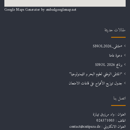
Google Maps Generator by
embedgooglemap.net
مقالات حديثة
#ملتقى_SNOL2026
دعوة عامة
برنامج SNOL 2026
“الملتقى الوطني لعلوم البحر و الليمنولوجيا”
جدول توزيع الأفواج على قاعات الامتحان
اتصل بنا
العنوان : واد مرزوق تيبازة
الهاتف : 024371003
العنوان الالكتروني : contact@cutipaza.dz