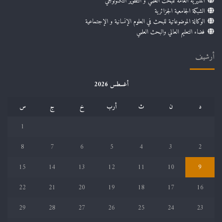
المديرية العامة للبحث العلمي و التطوير التكنولوجي
الشبكة الجامعية الجزائرية
الوكالة الموضوعاتية للبحث في العلوم الإنسانية و الإجتماعية
فضاء التعليم العالي والبحث العلمي
أرشيف
أغسطس 2026
د
ن
ث
أرب
خ
ج
س
1
8
7
6
5
4
3
2
15
14
13
12
11
10
9
22
21
20
19
18
17
16
29
28
27
26
25
24
23