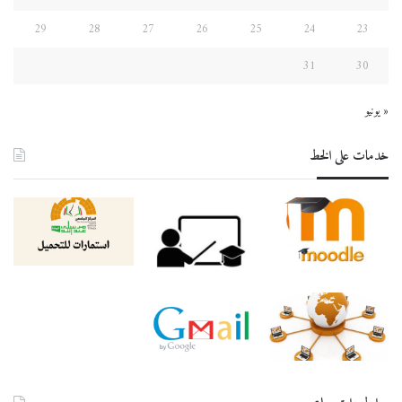
29
28
27
26
25
24
23
31
30
« يونيو
خدمات على الخط