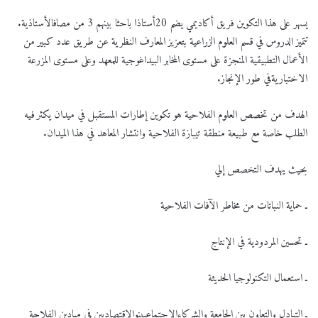
يسهر على هذا التكوين فريق أكاديمي يضم 20أستاذا باحثا بينهم 3 من مصافالأستاذية.
تتميز الدروس في قسم العلوم الزراعية بتعزيز المعارف النظرية عن طريق عدد كبير من
الأعمال التطبيقية المنجزة على مستوى المخابر البيداغوجية للمعهد وعلى مستوى المزرعة
الاختباريةفي طور الإنجاز.
الهدف من تخصص العلوم الفلاحية هو تكوين إطارات المستقبل في ميدان يكثر فيه
الطلب خاصة مع طبيعة منطقة تيبازة الفلاحية وانتشار المعاهد في هذا الميدان.
بحيث يهدف التخصص إلي
ـ حماية النباتات من مخاطر الآفات الفلاحية
ـ تحسين المردودية في الإنتاج
ـ استعمال التكنولوجيا الحديثة
ـ التبادل والتعاون بين الجامعة والشركاءالاجتماعيينوالاقتصاديين في ميادين الفلاحة