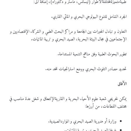
علميةمتميزةلمختلفةالأطوار (ليسانس، ماستر و دكتوراه)، إضافة الى:
الجرد الشامل للتنوع البيولوجي البحري و المائي القاري.
التعاون و تبادل الخبرات بين الجامعة و مراكز البحث العلمي و الشركاء الإقتصاديين و
الإجتماعيين في مجال البيئة البحرية، الصيد البحري و تربية المائيات.
تطوير البحوث العلمية وفق مناهج التنمية المستدامة.
تحديد مصادر التلوث البحري ووضع استراتجيات للحد منه.
الآفاق
يمكن لخريجي شعبة علوم الأحياء البحرية و القاريةالإلتحاق و شغل عدة مناصب في
مختلف القطاعات، من أبرزها:
وزارة أو مديرية الصيد البحري و المواردالصيدية.
غرفة الصيد البحري و تربية المائيات.