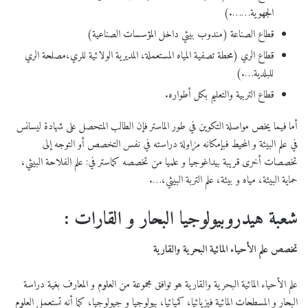
الجهوية…….)
قطاع الصناعة (مندوب بيئي داخل المؤسسات الصناعية)
قطاع الري (محطة تصفية المياه المستعملة، المديرية الولائية للري،مصلحة الري
للبلدية….)
قطاع التربية والتعليم بكل أطواره.
أما فيما يخص مواصلة التكوين في طور الماستر فإن الطالب المتحصل على شهادة ليسانس
في علم البيئة و المحيط فبإمكانه مزاولة دراسته في نفس التخصص أو التوجه إلى
تخصصات أخرى قريبة بيداغوجيا و علميا من تخصصه كماستر في: علم الفلاحة البيئي،
حماية البيئة، مياه و بيئة، علم التربة البيئي،….
شعبة هيدروبيولوجيا البحار و القارات :
تخصص علم الأحياء المائية البحرية والقارية
علم الأحياء المائية البحرية والقارية هو توافق مجموعة من العلوم و المعارف بغية دراسة
البحار و المسطحات المائية فيزيائيا، كميائيا، بيولوجيا و جيولوجيا، كما أنه تستعمل العلوم