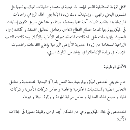
تتمثل الرؤية المستقبلية للقسم فيإحداث نهضة فياستخدام تطبيقات الميكروبيولوجيا على
المستوى البحثي والمهني . ويستهدف ذلك زيادة الإنتاجفي المجال الزراعي والمجالات
المرتبطة به، وتقديم تقنيات آمنة صحيا وصديقه للبيئة. و هدا عن طريق تكوين إطارات
في الميكروبيولوجيا لخدمة مصانع القطاع الخاص ومعامل التحاليل المختلفة.و كذلك إجراء
البحوث والدراسات لحل المشكلات المتعلقة بمصانع الأغذية والألبان ومشكلات التنمية
الزراعية المستدامة من زيادة خصوبة الأراضي الزراعية وإنتاج اللقاحات والمخصبات
للإسهام في زيادة الإنتاجالزراعي والحد من التلوث البيئي.
الآفاق الوظيفية
تتاح لخريجي تخصص الميكروبيولوجيافرصة العمل بالمراكز البحثية المتخصصة و معامل
التحاليل الطبية بالمستشفيات الحكومية والخاصة و معامل شركات الأدوية و شركات
المياه و مصانع المواد الغذائية و معامل مراقبة الجودة و وزارة البيئة و غيرها.
المتخصص في مجال الميكروبيولوجي من الممكن أنيجد فرص وظيفة متميزة فى المجالات
الآتية: