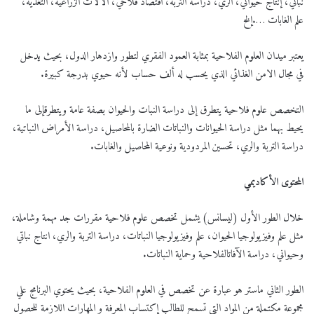
نباتي، إنتاج حيواني، الري، دراسة التربة، اقتصاد فلاحي، الآلات الزراعية، التغذية،
علم الغابات ….إلخ
يعتبر ميدان العلوم الفلاحية بمثابة العمود الفقري لتطور وازدهار الدول، بحيث يدخل
في مجال الامن الغذائي الذي يحسب له ألف حساب لأنه حيوي بدرجة كبيرة.
التخصص علوم فلاحية يتطرق إلى دراسة النبات والحيوان بصفة عامة ويتطرقإلى ما
يحيط بهما مثل دراسة الحيوانات والنباتات الضارة بالمحاصيل، دراسة الأمراض النباتية،
دراسة التربة والري، تحسين المردودية ونوعية المحاصيل والغابات.
المحتوى الأكاديمي
خلال الطور الأول (ليسانس) يشمل تخصص علوم فلاحية مقررات جد مهمة وشاملة،
مثل علم وفيزيولوجيا الحيوان، علم وفيزيولوجيا النباتات، دراسة التربة والري، انتاج نباتي
وحيواني، دراسة الآفاتالفلاحية وحماية النباتات.
الطور الثاني ماستر هو عبارة عن تخصص في العلوم الفلاحية، بحيث يحتوي البرنامج علي
مجموعة مكتملة من المواد التي تسمح للطالب إكتساب المعرفة و المهارات اللازمة للحصول