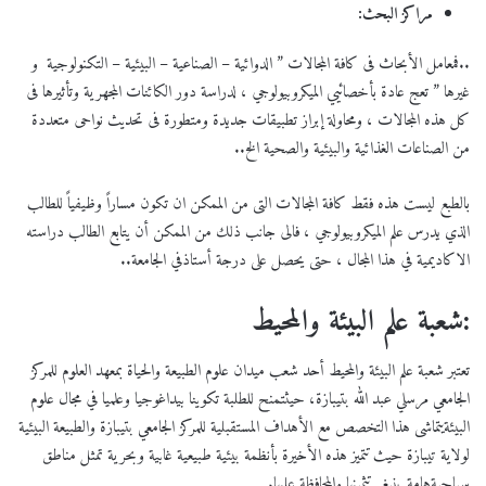
مراكز البحث
:
..فمعامل الأبحاث فى كافة المجالات ” الدوائية – الصناعية – البيئية – التكنولوجية و
غيرها ” تعج عادة بأخصائيي الميكروبيولوجي ، لدراسة دور الكائنات المجهرية وتأثيرها فى
كل هذه المجالات ، ومحاولة إبراز تطبيقات جديدة ومتطورة فى تحديث نواحى متعددة
من الصناعات الغذائية والبيئية والصحية الخ..
بالطبع ليست هذه فقط كافة المجالات التى من الممكن ان تكون مساراً وظيفياً للطالب
الذي يدرس علم الميكروبيولوجي ، فالى جانب ذلك من الممكن أن يتابع الطالب دراسته
الاكاديمية في هذا المجال ، حتى يحصل على درجة أستاذفي الجامعة..
:
شعبة علم البيئة والمحيط
تعتبر شعبة علم البيئة والمحيط أحد شعب ميدان علوم الطبيعة والحياة بمعهد العلوم للمركز
الجامعي مرسلي عبد الله بتيبازة، حيثتمنح للطلبة تكوينا بيداغوجيا وعلميا في مجال علوم
البيئةيتماشى هذا التخصص مع الأهداف المستقبلية للمركز الجامعي بتيبازة والطبيعة البيئية
لولاية تيبازة حيث تتميز هذه الأخيرة بأنظمة بيئية طبيعية غابية وبحرية تمثل مناطق
سياحيةهامة ينبغي تثمينها والمحافظة عليها.