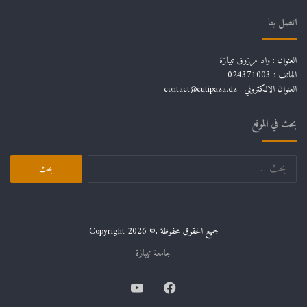
اتصل بنا
العنوان : واد مرزوق تيبازة
الهاتف : 024371003
العنوان الالكتروني : contact@cutipaza.dz
بحث في الموقع
البحث
عن:
جميع الحقوق محفوظة ,© Copyright 2026
جامعة تيبازة
فيسبوك
يوتيوب