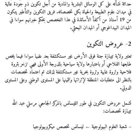
حداثة نشأته على كل الوسائل البشرية والمادية من أجل تكوين ذو جودة عالية
في ميدان علوم الطبيعة والحياة بكل تخصصاته. فريق التكوين والتأطير يتكون
من 19 أستاذ من أكفأ الأساتذة في هذا التخصص بحكم خبرتهم سواءا في
الميدان البيداغوجي أو الميدان البحثي.
2- عروض التكوين
تعتبر ولاية تيبازة جنة فوق الأرض غير مستكشفة بعد علميا سواءا فيما يخص
طابعها الفلاحي أو باعتبارها ولاية سياحية بالدرجة الأولى فهي تزخر بثروة
فلاحية وثروة غابية وثروة بحرية غير مستكشفة لذلك تم اعتماد تخصصات
بالنظر الى متطلبات المنطقة لإثرائها وتثمينها على المستوى الوطني وعلى المستوى
الدولي.
تشمل عروض التكوين في طور الليسانس بالمركز الجامعي مرسلي عبد الله
تيبازة تخصصات:
–
شعبة العلوم البيولوجية ← ليسانس تخصص ميكروبيولوجيا