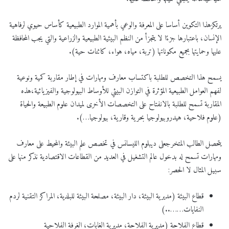
يرتكزهذا التكوين أساسا على المعرفة والوعي بأهمية الموارد الطبيعية كأساس حيوي لرفاهية
الإنسان، باعتبارها جزءًا لا يتجزأ من النظم البيئية الطبيعية والزراعية والتي يجب المحافظة
عليها وحمايتها بجميع مكوناتها (تربة، مياه، هواء، كائنات حية).
يسمح هذا التخصص للطلبة باكتساب معارف ومهارات في إطار مقاربة كمية ونوعية
لفهم العوامل الطبيعية المؤثرة في التوازن البيئي للأوساط البيولوجية والفيزيائية،هذه
المقاربة تسمح للطلبة بالانفتاح على التخصصات الأخرى لميدان علوم الطبيعة والحياة
(علوم فلاحية، هيدروبيولوجيا بحرية وقارية، بيولوجيا…).
يتحصل الطالب المتخرجعلى ديبلوم الليسانس في تخصص علم البيئة والمحيط على معارف
ومهارات تسمح له بدخول عالم التشغيل في العديد من القطاعات الاقتصادية نذكر منها على
سبيل المثال لا الحصر:
قطاع البيئة (مديرية البيئة، دار البيئة، مصلحة البيئة للبلدية، المراكز التقنية لردم
النفايات……..)
قطاع الفلاحة (مديرية الفلاحة، مديرية الغابات، الغرفة الفلاحية