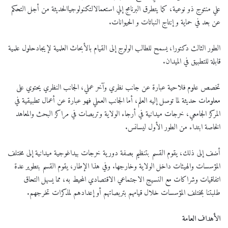
علي منتوج ذو نوعية، كما يتطرق البرنامج إلي استعمالالتكنولوجياالحديثة من أجل التحكم
عن بعد في حماية و إنتاج النباتات و الحيوانات.
الطور الثالث دكتورا، يسمح للطالب الولوج إلى القيام بالأبحاث العلمية لإيجادحلول علمية
قابلة للتطبيق في الميدان.
تخصص علوم فلاحية عبارة عن جانب نظري وآخر عملي، الجانب النظري يحتوي على
معلومات حديثة لما توصل إليه العلم، أما الجانب العملي فهو عبارة عن أعمال تطبيقية في
المركز الجامعي، خرجات ميدانية في أرجاء الولاية وتربصات في مراكز البحث والمعاهد
الخاصة ابتداء من الطور الأول ليسانس.
أضف إلى ذلك، يقوم القسم بتنظيم بصفة دورية خرجات بيداغوجية ميدانية إلى مختلف
المؤسسات والهيئات داخل الولاية وخارجها. وفي هذا الإطار، يقوم القسم بتطوير عدة
اتفاقيات وشراكات مع النسيج الاجتماعي الاقتصادي المحيط به، مما يسهل التحاق
طلبتنا بمختلف المؤسسات خلال قيامهم بتربصاتهم أو إعدادهم لمذكرات تخرجهم.
الأهداف العامة