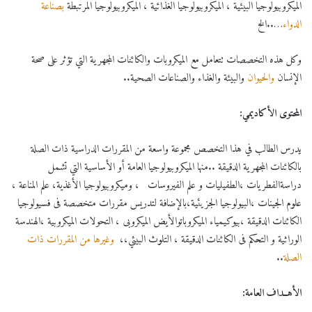
الميكروبيولوجيا البيئية ، الميكروبيولوجيا الغذائية ، الميكروبيولوجيا المرتبطة
بصناعة
الدواء
…..الخ
وكل هذه التخصصات تتعامل مع الميكروبات والكائنات المجهرية التي تؤثر على صحة
الإنسان
والحيوان
والبيئة والغذاء والصناعات الصحية..
المحتوى الأكاديمي:
يدرس الطالب في هذا التخصص مجموعة واسعة من المقررات الدراسية ذات الصلة
بالكائنات المجهرية الدقيقة ..منها الميكروبيولوجيا العامة أو الأساسية التي تشمل
دراسةالفطريات ،الطفيليات و علم الفيروسات ، وميكروبيولوجيا الأغذية، علم المناعة ،
علوم الجينات ،البيولوجيا الجزيئية،بالإضافة لتدريس مقررات متخصصة فى فسيولوجيا
الكائنات الدقيقة ،بيوكيمياء الميكروباتوالأيض الميكروبى ، التحولات الميكروبية ،الهندسة
الوراثية و التحكم فى الكائنات الدقيقة ، التلوث البيئي،،
وغيرها من المقررات ذات
الصلة
..
الأهــداف العامة: