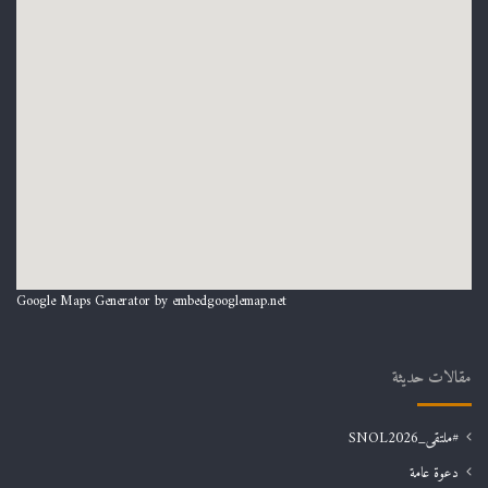
Google Maps Generator by
embedgooglemap.net
مقالات حديثة
#ملتقى_SNOL2026
دعوة عامة