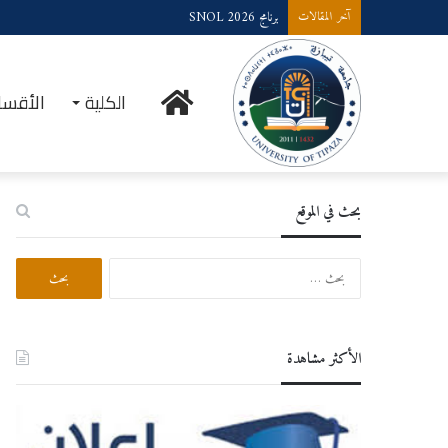
برنامج SNOL 2026
آخر المقالات
الرئيسية
الكلية
الأقسا
بحث في الموقع
ا
ل
ب
ح
ث
الأكثر مشاهدة
ع
ن
: