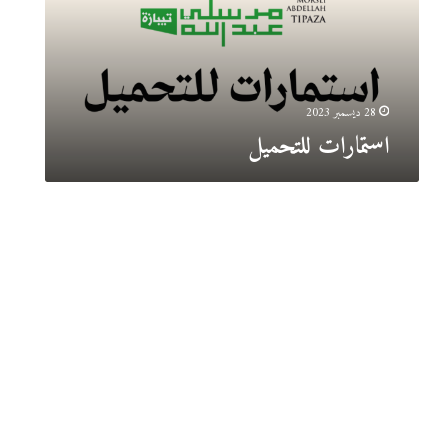
ا
ت
ل
ل
ت
28 ديسمبر 2023
ح
استمارات للتحميل
م
ي
ل