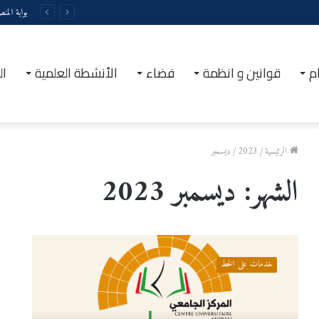
بوابة المن
م
قوانين و انظمة
فضاء
الأنشطة العلمية
ال
الرئيسية
/
2023
/
ديسمبر
الشهر:
ديسمبر 2023
ا
س
خدمات على الخط
ت
م
ا
ر