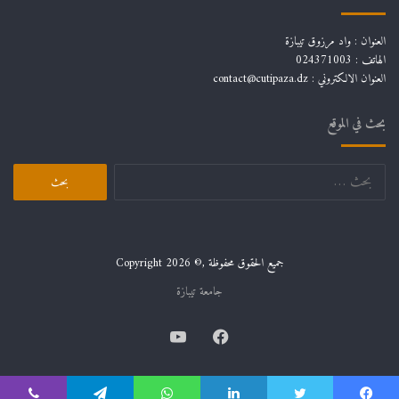
العنوان : واد مرزوق تيبازة
الهاتف : 024371003
العنوان الالكتروني : contact@cutipaza.dz
بحث في الموقع
البحث
عن:
جميع الحقوق محفوظة ,© Copyright 2026
جامعة تيبازة
فيسبوك
يوتيوب