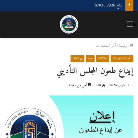
برنامج SNOL 2026
القائمة
الرئيسية
/
آخر المستجدات
آخر المستجدات
إعلانات
طلبة
يSlide
إيداع طعون المجلس التأديبي
3 مارس 2026
338
أقل من دقيقة