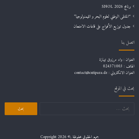
برنامج SNOL 2026
“الملتقى الوطني لعلوم البحر و الليمنولوجيا”
جدول توزيع الأفواج على قاعات الامتحان
اتصل بنا
العنوان : واد مرزوق تيبازة
الهاتف : 024371003
العنوان الالكتروني : contact@cutipaza.dz
بحث في الموقع
البحث
عن:
جميع الحقوق محفوظة ,© Copyright 2026