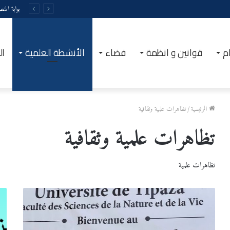
بوابة المن
م
قوانين و انظمة
فضاء
الأنشطة العلمية
ال
الرئيسية
/
تظاهرات علمية وثقافية
تظاهرات علمية وثقافية
تظاهرات علمية
#ملتقى_SNOL2026
المرت
الثان