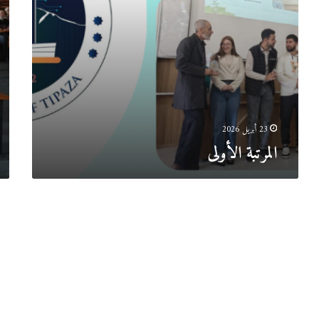
لطلب
السن
الأو
علوم
الطب
و
الحي
23 أبريل 2026
المرتبة الأولى