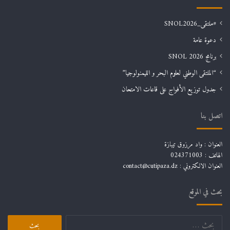
#ملتقى_SNOL2026
دعوة عامة
برنامج SNOL 2026
“الملتقى الوطني لعلوم البحر و الليمنولوجيا”
جدول توزيع الأفواج على قاعات الامتحان
اتصل بنا
العنوان : واد مرزوق تيبازة
الهاتف : 024371003
العنوان الالكتروني : contact@cutipaza.dz
بحث في الموقع
البحث