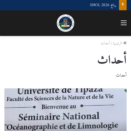
“الملتقى الوطني لعلوم البحر و الليمنولوجيا”
القائمة
الرئيسية
/
أحداث
أحداث
أحداث
#ملتقى_SNOL2026