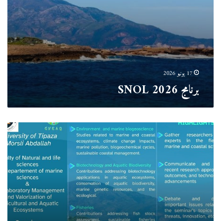
17 يونيو 2026
برنامج SNOL 2026
“الملتقى
الوطني
لعلوم
البحر
و
الليمنولوجيا”