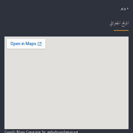
« يونيو
الموقع الجغرافي
Google Maps Generator by
embedgooglemap.net