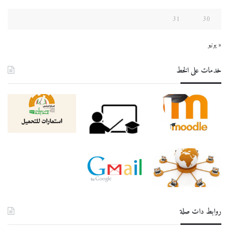
31
30
« يونيو
خدمات على الخط
روابط دات صلة