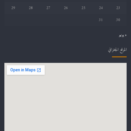
29
28
27
26
25
24
23
31
30
« يونيو
الموقع الجغرافي