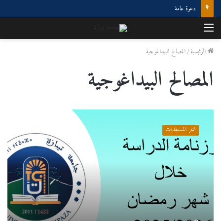
برنامج SNOL 2026
القائمة
الرئيسية
/
المصالح البيداغوجية
المصالح البيداغوجية
إعلان
هام
آخر المستجدات