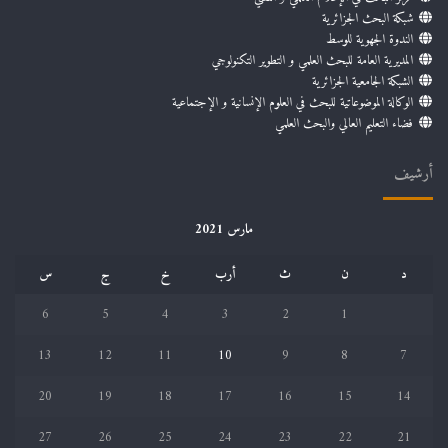
شبكة البحث الجزائرية
الندوة الجهوية للوسط
المديرية العامة للبحث العلمي و التطوير التكنولوجي
الشبكة الجامعية الجزائرية
الوكالة الموضوعاتية للبحث في العلوم الإنسانية و الإجتماعية
فضاء التعليم العالي والبحث العلمي
أرشيف
مارس 2021
د
ن
ث
أرب
خ
ج
س
6
5
4
3
2
1
13
12
11
10
9
8
7
20
19
18
17
16
15
14
27
26
25
24
23
22
21