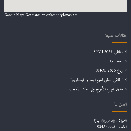
Google Maps Generator by
embedgooglemap.net
مقالات حديثة
#ملتقى_SNOL2026
دعوة عامة
برنامج SNOL 2026
“الملتقى الوطني لعلوم البحر و الليمنولوجيا”
جدول توزيع الأفواج على قاعات الامتحان
اتصل بنا
العنوان : واد مرزوق تيبازة
الهاتف : 024371003