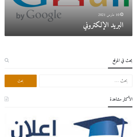
ل
ك
10 مارس 2021
ت
البريد الإلكتروني
ر
و
ن
ي
بحث في الموقع
ا
ل
ب
ح
الأكثر مشاهدة
ث
ع
ن
: