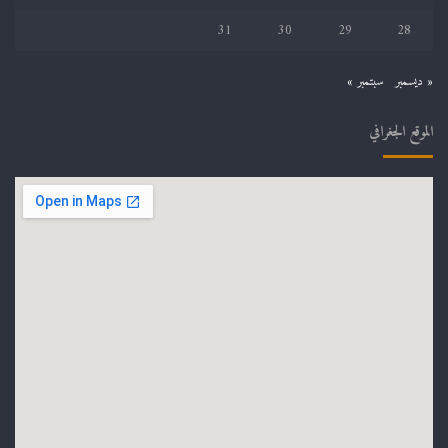
31
30
29
28
« ديسمبر
سبتمبر »
الموقع الجغرافي