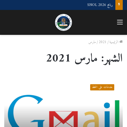
برنامج SNOL 2026
القائمة
الرئيسية
/
2021
/
مارس
الشهر:
مارس 2021
ا
ل
خدمات على الخط
ب
ر
ي
د
ا
ل
إ