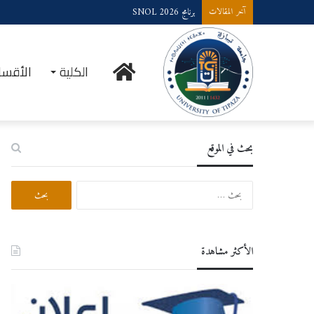
برنامج SNOL 2026
آخر المقالات
الرئيسية
الكلية
الأقسا
بحث في الموقع
ا
ل
ب
ح
ث
الأكثر مشاهدة
ع
ن
: