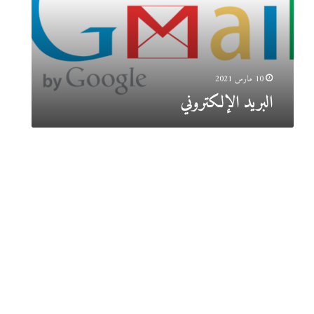
ا
ل
إ
ل
ك
10 مارس 2021
ت
البريد الإلكتروني
ر
و
ن
ي