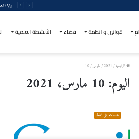
بوابة المن
م
قوانين و انظمة
فضاء
الأنشطة العلمية
ال
الرئيسية
/
2021
/
مارس
/
10
اليوم:
10 مارس، 2021
ا
ل
خدمات على الخط
ب
ر
ي
د