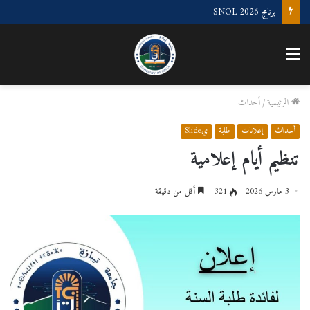
برنامج SNOL 2026
القائمة
الرئيسية
/
أحداث
أحداث
إعلانات
طلبة
يSlide
تنظيم أيام إعلامية
3 مارس 2026
321
أقل من دقيقة