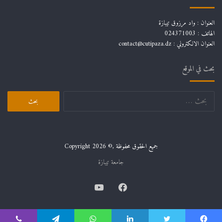
العنوان : واد مرزوق تيبازة
الهاتف : 024371003
العنوان الالكتروني : contact@cutipaza.dz
بحث في الموقع
البحث
عن:
جميع الحقوق محفوظة ,© Copyright 2026
جامعة تيبازة
فيسبوك
يوتيوب