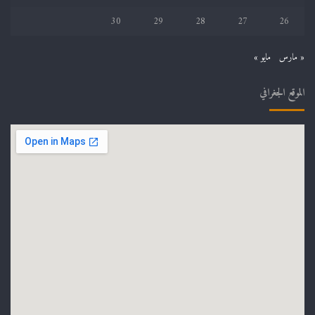
30
29
28
27
26
« مارس
مايو »
الموقع الجغرافي