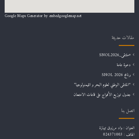
Google Maps Generator by
embedgooglemap.net
مقالات حديثة
#ملتقى_SNOL2026
دعوة عامة
برنامج SNOL 2026
“الملتقى الوطني لعلوم البحر و الليمنولوجيا”
جدول توزيع الأفواج على قاعات الامتحان
اتصل بنا
العنوان : واد مرزوق تيبازة
الهاتف : 024371003