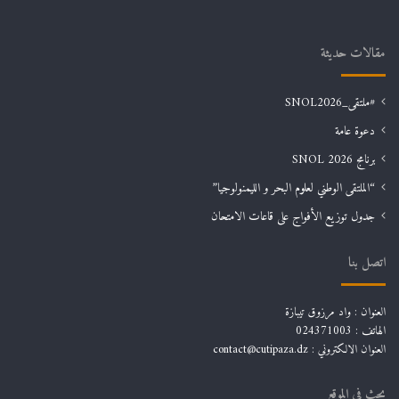
مقالات حديثة
#ملتقى_SNOL2026
دعوة عامة
برنامج SNOL 2026
“الملتقى الوطني لعلوم البحر و الليمنولوجيا”
جدول توزيع الأفواج على قاعات الامتحان
اتصل بنا
العنوان : واد مرزوق تيبازة
الهاتف : 024371003
العنوان الالكتروني : contact@cutipaza.dz
بحث في الموقع