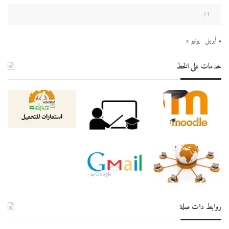
31
« أبريل
يونيو »
خدمات على الخط
روابط دات صلة