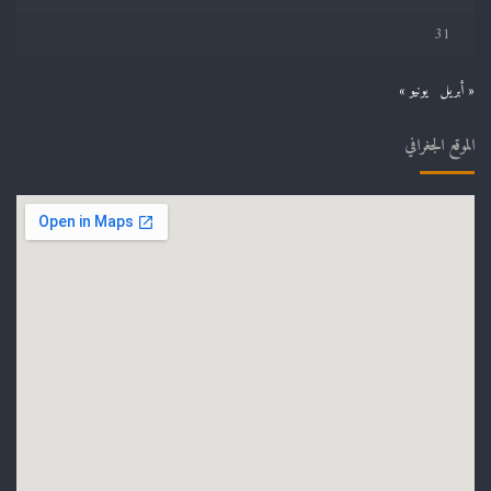
31
« أبريل
يونيو »
الموقع الجغرافي