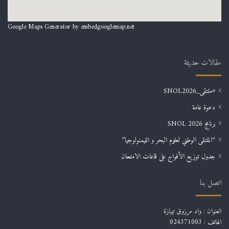
Google Maps Generator by
embedgooglemap.net
مقالات حديثة
#ملتقى_SNOL2026
دعوة عامة
برنامج SNOL 2026
“الملتقى الوطني لعلوم البحر و الليمنولوجيا”
جدول توزيع الأفواج على قاعات الامتحان
اتصل بنا
العنوان : واد مرزوق تيبازة
الهاتف : 024371003