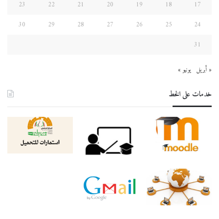
23
22
21
20
19
18
17
30
29
28
27
26
25
24
31
« أبريل
يونيو »
خدمات على الخط