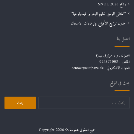
برنامج SNOL 2026
“الملتقى الوطني لعلوم البحر و الليمنولوجيا”
جدول توزيع الأفواج على قاعات الامتحان
اتصل بنا
العنوان : واد مرزوق تيبازة
الهاتف : 024371003
العنوان الالكتروني : contact@cutipaza.dz
بحث في الموقع
البحث
عن:
جميع الحقوق محفوظة ,© Copyright 2026