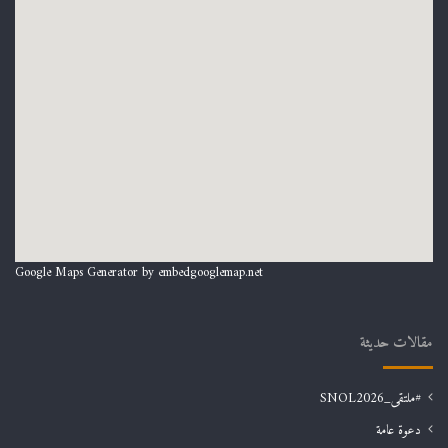
Google Maps Generator by
embedgooglemap.net
مقالات حديثة
#ملتقى_SNOL2026
دعوة عامة