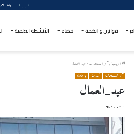
بوابة المن
م
قوانين و انظمة
فضاء
الأنشطة العلمية
ال
الرئيسية
/
آخر المستجدات
/
عيد_العمال
آخر المستجدات
أحداث
يSlide
عيد_العمال
7 مايو 2026