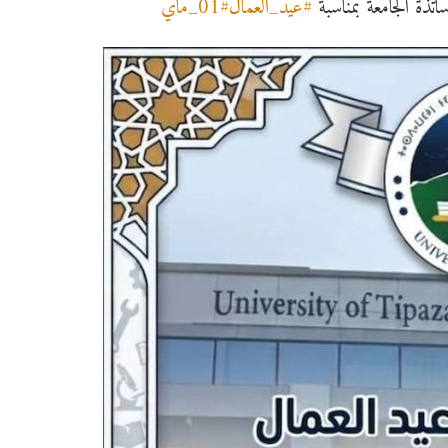
تذة الجامعة بمناسبة
#عيد_العمال
#01_ماي