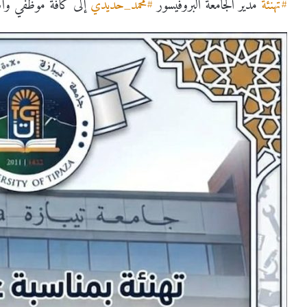
#تهنئة
مدير الجامعة البروفيسور
#محمد_حديدي
إلى كافة موظفي وأسا